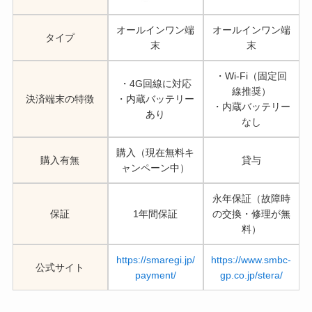
オールインワン端
オールインワン端
タイプ
末
末
・Wi-Fi（固定回
・4G回線に対応
線推奨）
決済端末の特徴
・内蔵バッテリー
・内蔵バッテリー
あり
なし
購入（現在無料キ
購入有無
貸与
ャンペーン中）
永年保証（故障時
保証
1年間保証
の交換・修理が無
料）
https://smaregi.jp/
https://www.smbc-
公式サイト
payment/
gp.co.jp/stera/