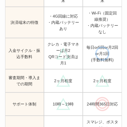
末
末
・Wi-Fi（固定回
・4G回線に対応
線推奨）
決済端末の特徴
・内蔵バッテリー
・内蔵バッテリー
あり
なし
クレカ・電子マネ
毎日or5回or月2回
入金サイクル・振
ーは月2
or月1回
込手数料
QRコード決済は
(手数料無料)
月1
審査期間・導入ま
2ヶ月程度
2ヶ月程度
での期間
サポート体制
10時～19時
24時間365日対応
スマレジ、ポスタ