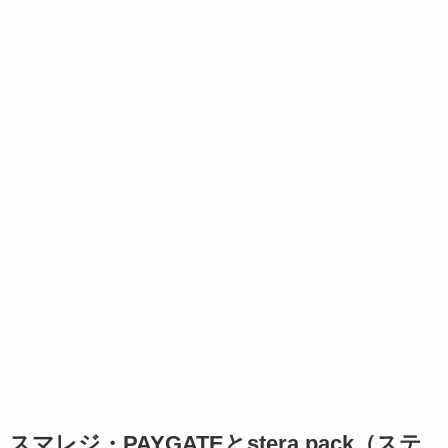
スマレジ・PAYGATEとstera pack（ステ