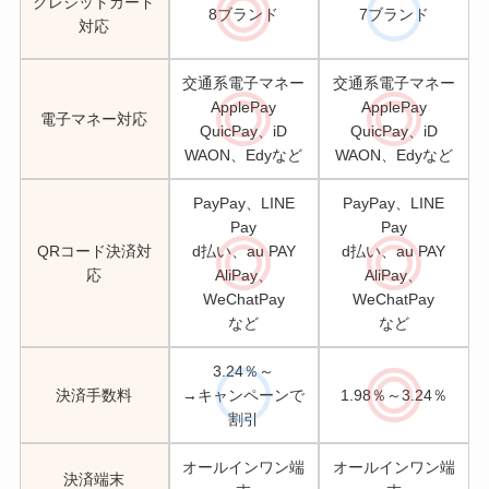
クレジットカード
8ブランド
7ブランド
対応
交通系電子マネー
交通系電子マネー
ApplePay
ApplePay
電子マネー対応
QuicPay、iD
QuicPay、iD
WAON、Edyなど
WAON、Edyなど
PayPay、LINE
PayPay、LINE
Pay
Pay
QRコード決済対
d払い、au PAY
d払い、au PAY
応
AliPay、
AliPay、
WeChatPay
WeChatPay
など
など
3.24％～
決済手数料
→キャンペーンで
1.98％～3.24％
割引
オールインワン端
オールインワン端
決済端末