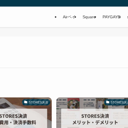
Airペイ
Square
PAYGAYE
STORES決済
STORES決