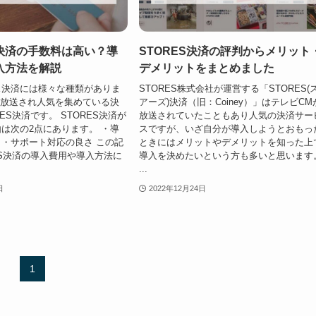
決済の手数料は高い？導
STORES決済の評判からメリット
入方法を解説
デメリットをまとめました
ス決済には様々な種類がありま
STORES株式会社が運営する「STORES(
も放送され人気を集めている決
アーズ)決済（旧：Coiney）」はテレビCM
ES決済です。 STORES決済が
放送されていたこともあり人気の決済サー
は次の2点にあります。 ・導
スですが、いざ自分が導入しようとおもっ
・サポート対応の良さ この記
ときにはメリットやデメリットを知った上
ES決済の導入費用や導入方法に
導入を決めたいという方も多いと思います
...
日
2022年12月24日
1