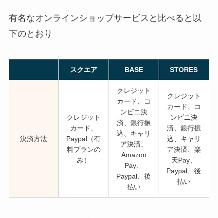
有名なオンラインショップサービスと比べると以
下のとおり
スクエア
BASE
STORES
クレジット
クレジット
カード、コ
カード、コ
ンビニ決
クレジット
ンビニ決
済、銀行振
カード、
済、銀行振
込、キャリ
決済方法
Paypal（有
込、キャリ
ア決済、
料プランの
ア決済、楽
Amazon
み）
天Pay、
Pay、
Paypal、後
Paypal、後
払い
払い